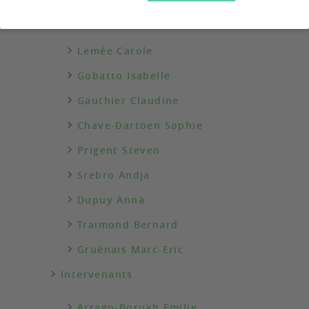
Membres permanents
Lemée Carole
Gobatto Isabelle
Gauthier Claudine
Chave-Dartoen Sophie
Prigent Steven
Srebro Andja
Dupuy Anna
Traimond Bernard
Gruénais Marc-Eric
Intervenants
Arrago-Boruah Emilie