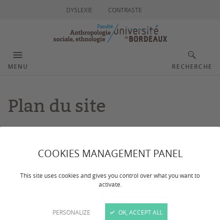
DYSLEXIE
CONTRASTE
MENU
RECHERCHE
Plan du site
Accueil
COOKIES MANAGEMENT PANEL
Présentation
This site uses cookies and gives you control over what you want to
activate.
Equipe pédagogique
Membres de la Faculté
PERSONALIZE
OK, ACCEPT ALL