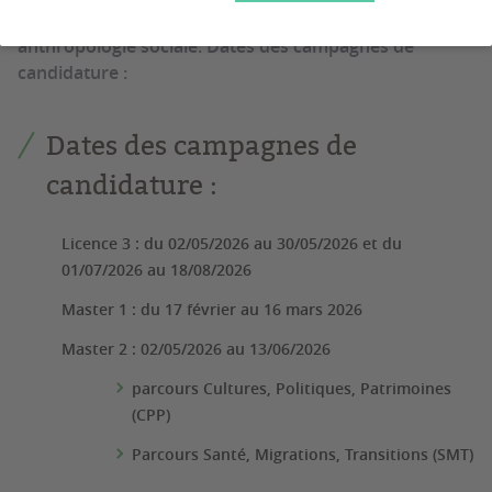
également un Master 1 et deux Masters 2 en
anthropologie sociale. Dates des campagnes de
candidature :
Dates des campagnes de
candidature :
Licence 3 : du 02/05/2026 au 30/05/2026 et du
01/07/2026 au 18/08/2026
Master 1 : du 17 février au 16 mars 2026
Master 2 : 02/05/2026 au 13/06/2026
parcours Cultures, Politiques, Patrimoines
(CPP)
Parcours Santé, Migrations, Transitions (SMT)