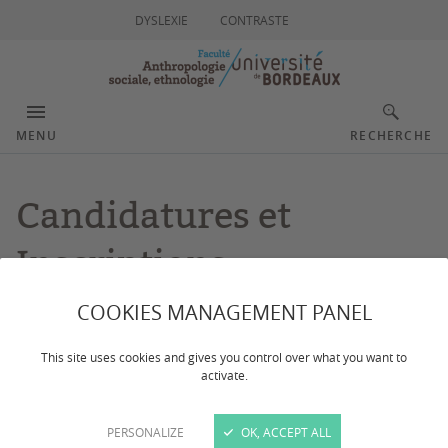
DYSLEXIE
CONTRASTE
MENU
RECHERCHE
Candidatures et
Inscriptions
COOKIES MANAGEMENT PANEL
Dernière mise à jour :
le 23/02/2026
This site uses cookies and gives you control over what you want to
activate.
La formation en anthropologie commence en Licence
3. Vous devez être titulaire d'un bac+2 pour déposer
PERSONALIZE
OK, ACCEPT ALL
une candidature en Licence 3. Nous proposons