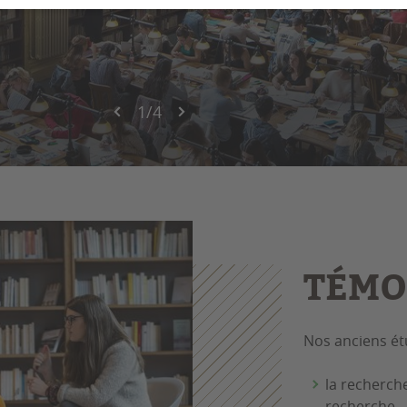
1
/
4
TÉMO
Nos anciens ét
la recherche
recherche