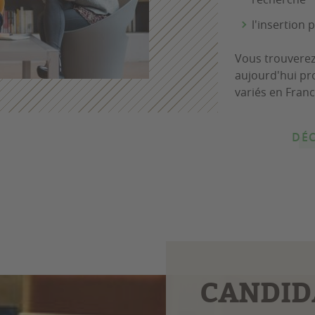
l'insertion 
Vous trouverez
aujourd'hui pr
variés en Franc
DÉ
CANDID