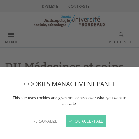
DYSLEXIE
CONTRASTE
MENU
RECHERCHE
DU Médecines et soins
transculturels
COOKIES MANAGEMENT PANEL
This site uses cookies and gives you control over what you want to
activate.
Dernière mise à jour :
le 06/05/2026
CONTACTS
PERSONALIZE
OK, ACCEPT ALL